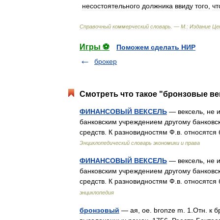
несостоятельного
должника
ввиду
того
,
чт
Справочный
коммерческий
словарь
. —
М
.
:
Издание
Це
Игры ⚽
Поможем сделать НИР
брокер
Смотреть что такое "бронзовые ве
ФИНАНСОВЫЙ ВЕКСЕЛЬ
— вексель, не 
банковским учреждением другому банковс
средств. К разновидностям Ф.в. относятс
Энциклопедический словарь экономики и права
ФИНАНСОВЫЙ ВЕКСЕЛЬ
— вексель, не 
банковским учреждением другому банковс
средств. К разновидностям Ф.в. относятс
энциклопедия
бронзовый
— ая, ое. bronze m. 1.Отн. к б