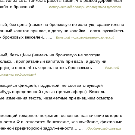
а. АВ 33 151. Тонкость работы такая, что резьба деревянная
 работе бронзовой.… …
Исторический словарь галлицизмов русского
ный, без цены (намек на бронзовую не золотую, сравнительно
анный капитал при вас, а долгу ни копейки... опять пускайтесь
яток бронзовых векселей… …
Большой толково-фразеологический
ный, безъ цѣны (намекъ на бронзовую не золотую,
олько... припрятанный капиталъ при васъ, а долгу ни
ммерцію, и опять лѣтъ черезъ пятокъ бронзовыхъ… …
Большой
гинальная орфография)
яющийся фикцией, подделкой, не соответствующей
нибудь определенной целью (целью аферы). Вексель
е изменения текста, незаметные при внешнем осмотре
имеющий товарного покрытия, основное назначение которого
ностям Ф.в. относятся банковские, казначейские, фиктивные
сроченной кредиторской задолженности… …
Юридический словарь