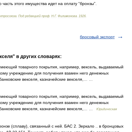
о
часть
этого
имущества
идет
на
оплату
“
бронзы
”.
нтросоюза
.
Под
редакцией
проф
.
Н
.
Г
.
Филимонова
.
1926
.
бросовый экспорт
кселя" в других словарях:
имеющий товарного покрытия, например, вексель, выдаваемый
кому учреждению для получения взамен него денежных
я банковские векселя, казначейские векселя,… …
имеющий товарного покрытия, например, вексель, выдаваемый
кому учреждению для получения взамен него денежных
я банковские векселя, казначейские векселя,… …
Юридическая
ронзе (сплаву), связанный с ней. БАС 2. Зеркало .. в бронцовых