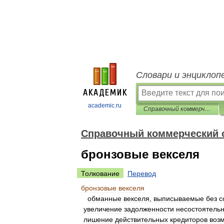
Словари и энциклоп
academic.ru
Справочный коммерческий словарь
Справочный коммерческий 
бронзовые векселя
Толкование
Перевод
бронзовые
векселя
обманные
векселя
,
выписываемые
без
с
увеличение
задолженности
несостоятельн
лишение
действительных
кредиторов
воз