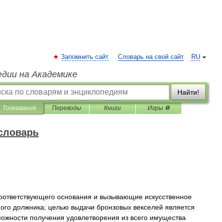
Запомнить сайт
Словарь на свой сайт
RU
едии на Академике
Найти!
Толкования
Переводы
Книги
Игры ⚽
словарь
оответствующего
основания
и
вызывающие
искусственное
ого
должника
;
целью
выдачи
бронзовых
векселей
является
можности
получения
удовлетворения
из
всего
имущества