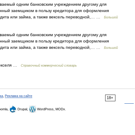
аваемый одним банковским учреждением другому для
данный заемщиком в пользу кредитора для оформления
редита или займа, а также вексель переводной,… …
Большой
аваемый одним банковским учреждением другому для
данный заемщиком в пользу кредитора для оформления
редита или займа, а также вексель переводной,… …
Большой
векселя …
Справочный коммерческий словарь
ка
,
Реклама на сайте
18+
omla,
Drupal,
WordPress, MODx.