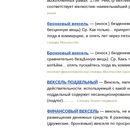
вызолоченных рамах. 1756. Реестр Бехтеев
соответствует мелкостию наимельчайшей
языка
бронзовый вексель
— (иноск.) безденеж
бесценную вещь) Ср. Как только... припрят
тогда в коммерцию, и опять лет через п
словарь Михельсона
Бронзовый вексель
— (иноск.) безденеж
сравнительно безцѣнную вещь). Ср. Какъ т
копѣйки... опять пускайтесь тогда въ ко
толково-фразеологический словарь Михельсона (ори
ВЕКСЕЛЬ ПОДДЕЛЬНЫЙ
— Вексель, явл
действительности, используемый с какой 
поддельный содержит несанкционированны
(подлог).… …
Словарь бизнес-терминов
ФИНАНСОВЫЙ ВЕКСЕЛЬ
— вексель, не 
размещение денежных средств. К разновид
(дружеские, бронзовые) векселя по про