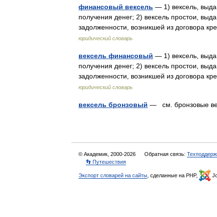
финансовый вексель
— 1) вексель, выд
получения денег; 2) вексель простои, вы
задолженности, возникшей из договора к
юридический словарь
вексель финансовый
— 1) вексель, выд
получения денег; 2) вексель простои, вы
задолженности, возникшей из договора к
юридический словарь
вексель бронзовый
— см. бронзовые 
© Академик, 2000-2026
Обратная связь:
Техподдерж
👣 Путешествия
Экспорт словарей на сайты
, сделанные на PHP,
Jo